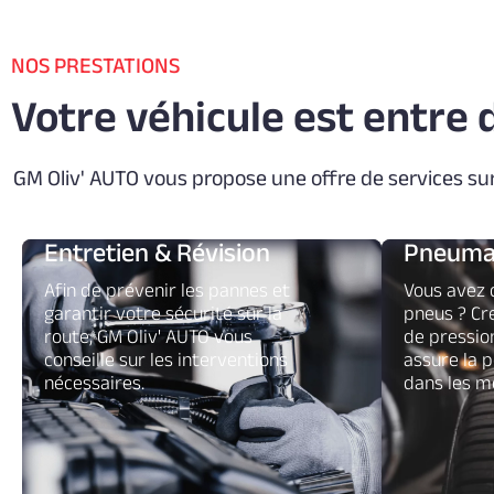
NOS PRESTATIONS
Votre véhicule est entre 
GM Oliv' AUTO vous propose une offre de services su
Entretien & Révision
Pneuma
Afin de prévenir les pannes et
Vous avez 
garantir votre sécurité sur la
pneus ? Cr
route, GM Oliv' AUTO vous
de pressio
conseille sur les interventions
assure la p
nécessaires.
dans les me