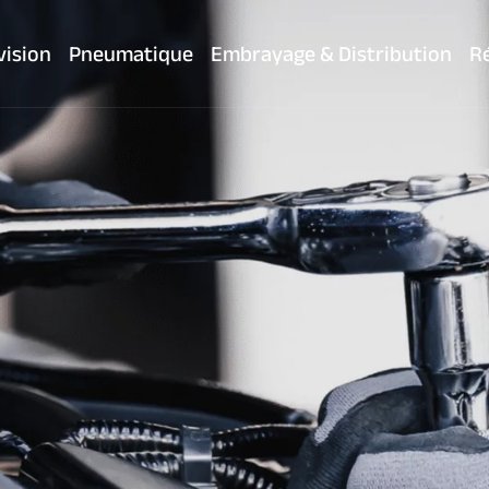
iv' AUTO
vision
Pneumatique
Embrayage & Distribution
Ré
obile à Mayen
us appeler