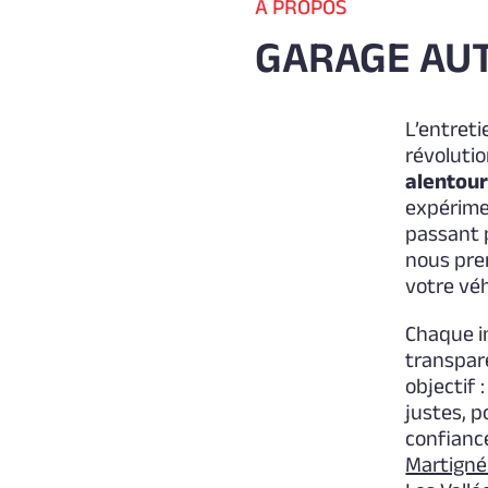
À PROPOS
GARAGE AUT
L’entreti
révoluti
alentour
expérime
passant 
nous pre
votre véh
Chaque in
transpar
objectif 
justes, p
confianc
Martigné