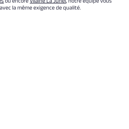
es
ou encore
Vilaine La Juhel
, notre équipe vous
 avec la même exigence de qualité.