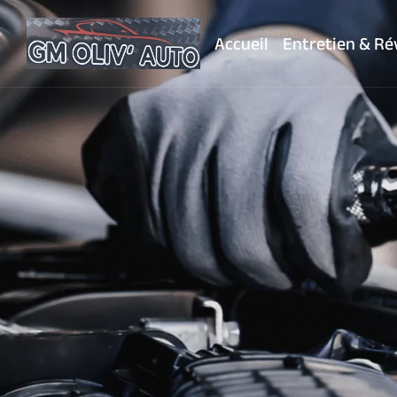
GM Ol
Accueil
Entretien & Ré
Garage autom
No
Devis gratuit