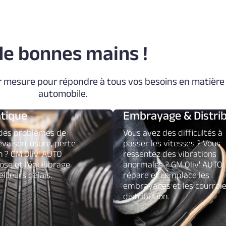
de bonnes mains !
r mesure pour répondre à tous vos besoins en matière 
automobile.
tique
Embrayage & Distri
des problèmes de
Vous avez des difficultés à
evaison, usure, perte
passer les vitesses ? Vous
n ? GM Oliv' AUTO
ressentez des vibrations
ose et l’équilibrage
anormales ? GM Oliv' AUTO
illeurs délais.
répare et remplace les
embrayages et les courroi
distribution.