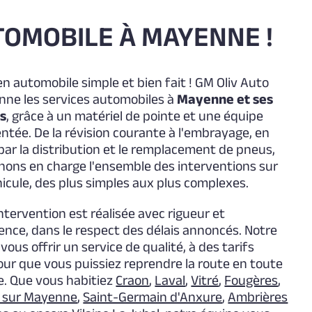
OMOBILE À MAYENNE !
en automobile simple et bien fait ! GM Oliv Auto
onne les services automobiles à
Mayenne et ses
s
, grâce à un matériel de pointe et une équipe
ntée. De la révision courante à l'embrayage, en
par la distribution et le remplacement de pneus,
nons en charge l'ensemble des interventions sur
icule, des plus simples aux plus complexes.
tervention est réalisée avec rigueur et
ence, dans le respect des délais annoncés. Notre
: vous offrir un service de qualité, à des tarifs
our que vous puissiez reprendre la route en toute
e. Que vous habitiez
Craon
,
Laval
,
Vitré
,
Fougères
,
 sur Mayenne
,
Saint-Germain d'Anxure
,
Ambrières