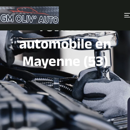
Entretien et
révision
automobile en
Mayenne (53)