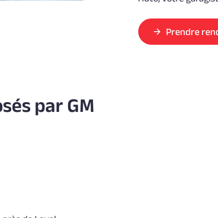
Prendre ren
osés par GM