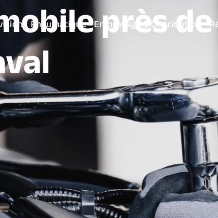
mobile près de
vision
Pneumatique
Embrayage & Distribution
Ré
aval