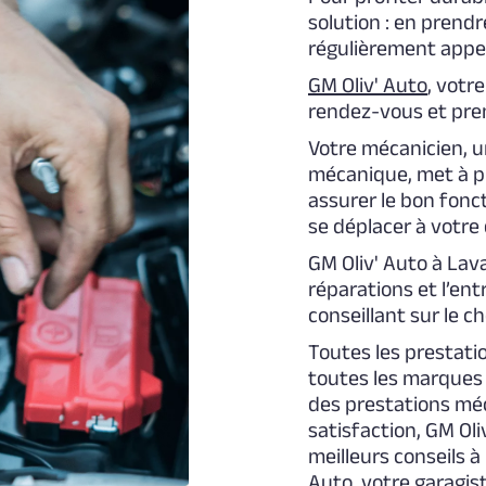
solution : en prendre
régulièrement appel
GM Oliv' Auto
, votr
rendez-vous et pren
Votre mécanicien, u
mécanique, met à pr
assurer le bon fonc
se déplacer à votre 
GM Oliv' Auto à Lav
réparations et l’ent
conseillant sur le 
Toutes les prestati
toutes les marques 
des prestations méc
satisfaction, GM Oli
meilleurs conseils à
Auto, votre garagis